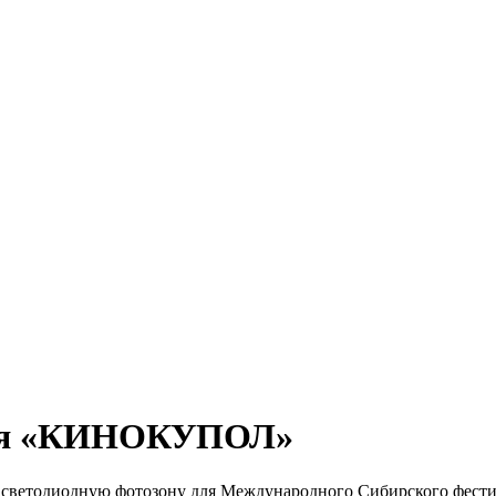
валя «КИНОКУПОЛ»
у светодиодную фотозону для Международного Сибирского фес