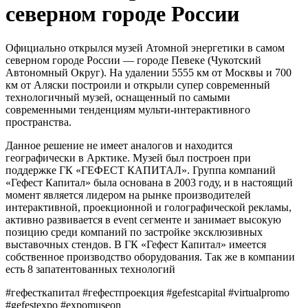
северном городе России
Официально открылся музей Атомной энергетики в самом
северном городе России — городе Певеке (Чукотский
Автономный Округ). На удалении 5555 км от Москвы и 700
км от Аляски построили и открыли супер современный
технологичный музей, оснащенный по самыми
современными тенденциям мульти-интерактивного
пространства.
Данное решение не имеет аналогов и находится
географически в Арктике. Музей был построен при
поддержке ГК «ГЕФЕСТ КАПИТАЛ». Группа компаний
«Гефест Капитал» была основана в 2003 году, и в настоящий
момент является лидером на рынке производителей
интерактивной, проекционной и голографической рекламы,
активно развивается в event сегменте и занимает высокую
позицию среди компаний по застройке эксклюзивных
выставочных стендов. В ГК «Гефест Капитал» имеется
собственное производство оборудования. Так же в компании
есть 8 запатентованных технологий
#гефесткапитал #гефестпроекция #gefestcapital #virtualpromo
#gefestexpo #expomuseon