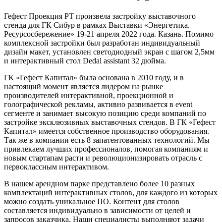
Гефест Проекция РТ произвела застройку выставочного
стенда для ГК Сибур в рамках Выставки «Энергетика.
Ресурсосбережение» 19-21 апреля 2022 года. Казань. Помимо
комплексной застройки был разработан индивидуальный
дизайн макет, установлен светодиодный экран с шагом 2,5мм
и интерактивный стол Dedal assistant 32 дюйма.
ГК «Гефест Капитал» была основана в 2010 году, и в
настоящий момент является лидером на рынке
производителей интерактивной, проекционной и
голографической рекламы, активно развивается в event
сегменте и занимает высокую позицию среди компаний по
застройке эксклюзивных выставочных стендов. В ГК «Гефест
Капитал» имеется собственное производство оборудования.
Так же в компании есть 8 запатентованных технологий. Мы
привлекаем лучших профессионалов, помогая компаниям и
новым стартапам расти и революционизировать отрасль с
первоклассным интерактивом.
В нашем арендном парке представлено более 10 разных
комплектаций интерактивных столов, для каждого из которых
можно создать уникальное ПО. Контент для столов
составляется индивидуально в зависимости от целей и
запросов заказчика. Наши специалисты выполняют задачи