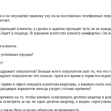
и по опухшему правому уху из-за постоянных телефонных перегов
ветает.
 приходят клиенты, а сделки и задатки проходят чуть ли не каж
? Секрет в подходе. В хорошем агентстве клиенту комфортно. Он
 клиента.
т успешных продаж!
е?
дражает покупателя? Больше всего покупателя злит то, что его 
ируют покупателю что попало, тратя его время и теряя последн
е прямо в офисе показать клиентам квартиры, а вживую ехать о
подходящих вариантов иногда уходит столько времени!
ремени на то, чтобы вживую осматривать десятки квартир в ра
осмотреть за час не один десяток квартир, а заодно «прогулять
, а также фото и видео объектов недвижимости.