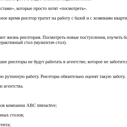
истами», которые просто хотят «посмотреть».
ное время риелтор тратит на работу с базой и с хозяевами кварти
чит жизнь риелторам. Посмотреть новые поступления, изучить ба
ерактивный стол (мультитач стол).
е риелторы не будут работать в агентстве, которое не заботится
ю рутинную работу. Риелторы обязательно оценят такую заботу.
и агентства.
в компании ABC interactive;
рных столов;
тента;