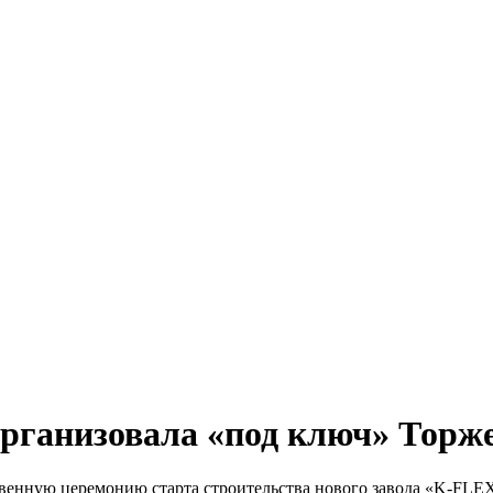
организовала «под ключ» Торж
венную церемонию старта строительства нового завода «K-FLE