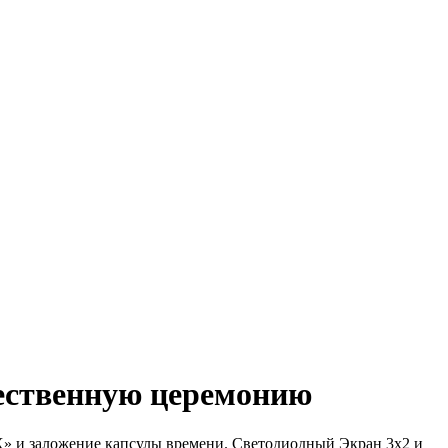
ественную церемонию
X» и заложение капсулы времени. Светодиодный Экран 3х2 и