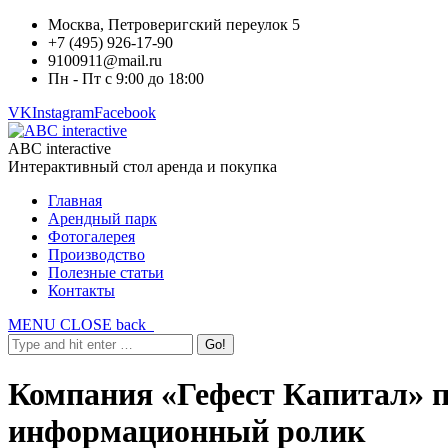
Москва, Петроверигский переулок 5
+7 (495) 926-17-90
9100911@mail.ru
Пн - Пт с 9:00 до 18:00
VK
Instagram
Facebook
ABC interactive
Интерактивный стол аренда и покупка
Главная
Арендный парк
Фотогалерея
Производство
Полезные статьи
Контакты
MENU
CLOSE
back
Компания «Гефест Капитал» пр
информационный ролик