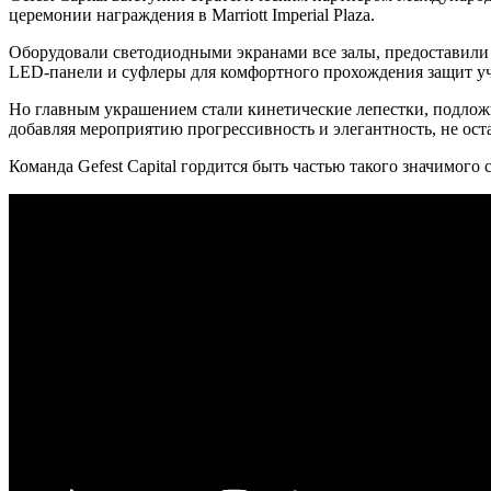
церемонии награждения в Marriott Imperial Plaza.
Оборудовали светодиодными экранами все залы, предоставили
LED-панели и суфлеры для комфортного прохождения защит у
Но главным украшением стали кинетические лепестки, подлож
добавляя мероприятию прогрессивность и элегантность, не ос
Команда Gefest Capital гордится быть частью такого значимого