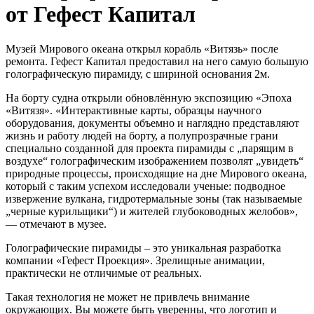
от Гефест Капитал
Музей Мирового океана открыл корабль «Витязь» после
ремонта. Гефест Капитал предоставил на него самую большую
голографическую пирамиду, с шириной основания 2м.
На борту судна открыли обновлённую экспозицию «Эпоха
«Витязя». «Интерактивные карты, образцы научного
оборудования, документы объемно и наглядно представляют
жизнь и работу людей на борту, а полупрозрачные грани
специально созданной для проекта пирамиды с „парящим в
воздухе“ голографическим изображением позволят „увидеть“
природные процессы, происходящие на дне Мирового океана,
который с таким успехом исследовали ученые: подводное
извержение вулкана, гидротермальные зоны (так называемые
„черные курильщики“) и жителей глубоководных желобов»,
— отмечают в музее.
Голографические пирамиды – это уникальная разработка
компании «Гефест Проекция». Зрелищные анимации,
практически не отличимые от реальных.
Такая технология не может не привлечь внимание
окружающих. Вы можете быть уверенны, что логотип и