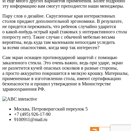
И еще много других вариантов применения. Более подробно
эту информацию вам смогут преподнести наши менеджеры.
Пару слов о дизайне. Скругленные края интерактивных
столов придают дополнительной эргономики. В результате,
не придется переживать, что ребенок случайно ударится
о какой-нибудь острый край (таковых у интерактивного стола
попросту нет). Такие случаи с обычной мебелью весьма
вероятны, ведь куда там маленьким непоседам уследить
за всеми опасностями, когда мир так интересен?
Сам экран оснащен противоударной защитой с помощью
закаленного стекла. Это очень важно, ведь при ударе, экран
не разлетится кучей опасных осколков в разные стороны,
а просто аккуратно покрошится в мелкую крошку. Материалы,
примененные в изготовлении стола, имеют сертификацию
безопасности и прошил утверждение в Министерстве
здравоохранения РФ.
Москва, Петроверигский переулок 5
+7 (495) 926-17-90
9100911@mail.ru