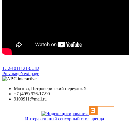
1
…
9
10
11
12
13
…
42
Prev page
Next page
Москва, Петроверигский переулок 5
+7 (495) 926-17-90
9100911@mail.ru
Интерактивный сенсорный стол аренда