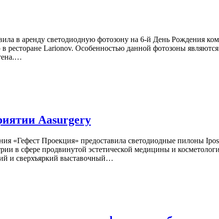
тавила в аренду светодиодную фотозону на 6-й День Рождения 
 в ресторане Larionov. Особенностью данной фотозоны являютс
стена.…
риятии Aasurgery
ния «Гефест Проекция» предоставила светодиодные пилоны Ipost
рии в сфере продвинутой эстетической медицины и косметологии.
тонкий и сверхъяркий выставочный…