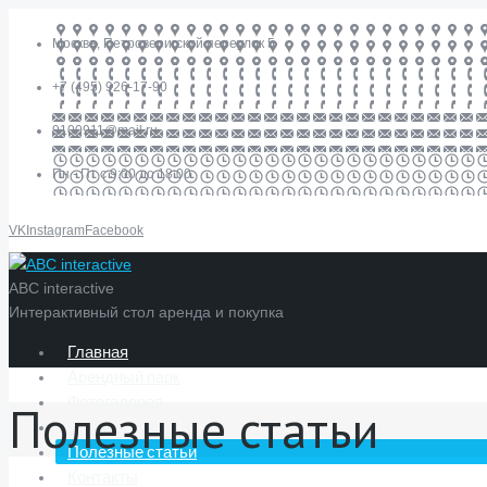
Москва, Петроверигский переулок 5
+7 (495) 926-17-90
9100911@mail.ru
Пн - Пт с 9:00 до 18:00
VK
Instagram
Facebook
ABC interactive
Интерактивный стол аренда и покупка
Главная
Арендный парк
Фотогалерея
Полезные статьи
Производство
Полезные статьи
Контакты