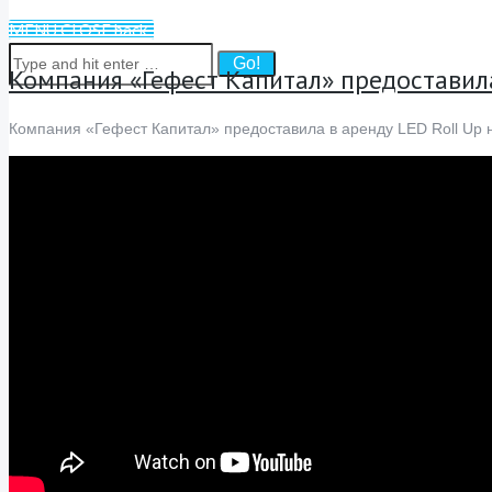
MENU
CLOSE
back
Компания «Гефест Капитал» предоставила
Компания «Гефест Капитал» предоставила в аренду LED Roll Up