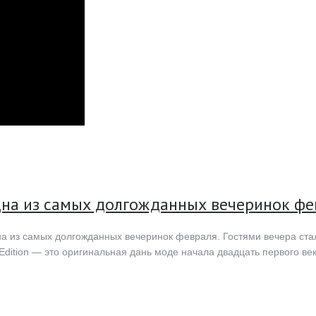
дна из самых долгожданных вечеринок фе
а из самых долгожданных вечеринок февраля. Гостями вечера стал
 Edition — это оригинальная дань моде начала двадцать первого в