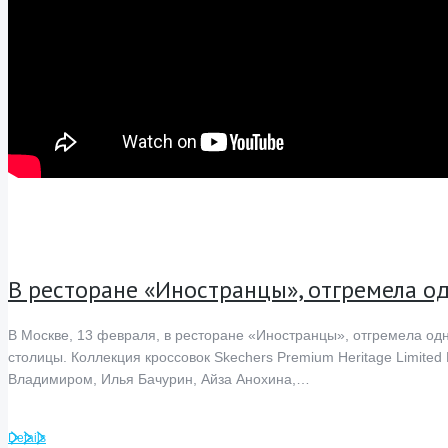
В ресторане «Иностранцы», отгремела о
В Москве, 13 февраля, в ресторане «Иностранцы», отгремела одн
столицы. Коллекция кроссовок Skechers Premium Heritage Limited
Владимиром, Илья Бачурин, Айза Анохина,…
Details