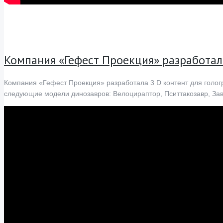
Компания «Гефест Проекция» разработал
Компания «Гефест Проекция» разработала 3 D контент для голог
следующие модели динозавров: Велоцираптор, Пситтакозавр, Завр