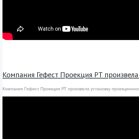
Компания Гефест Проекция РТ произвела
Компания Гефест Проекция РТ произвела установку проекционно