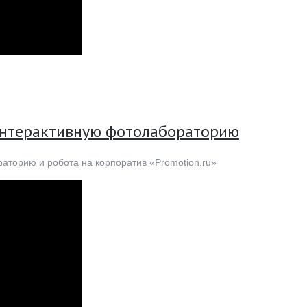
интерактивную фотолабораторию
аторию и робота на корпоратив «Promotion.ru»