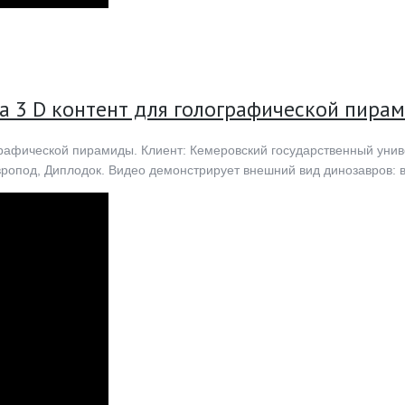
а 3 D контент для голографической пира
рафической пирамиды. Клиент: Кемеровский государственный униве
опод, Диплодок. Видео демонстрирует внешний вид динозавров: ви