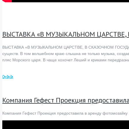
ВЫСТАВКА «В МУЗЫКАЛЬНОМ ЦАРСТВЕ,
ВЫСТАВКА «В МУЗЫКАЛЬНОМ ЦАРСТВЕ, В СКАЗОЧНОМ ГОСУДАРСТВЕ
существ. В том волшебном краю слышна не только музыка, создав
пляс Морского царя. В чаще хохочет Леший и криками передразн
Details
Компания Гефест Проекция предоставила
Компания Гефест Проекция предоставила в аренду фотомозайку 