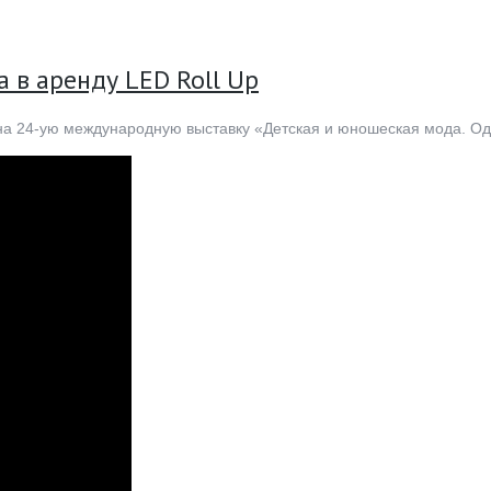
 в аренду LED Roll Up
 на 24-ую международную выставку «Детская и юношеская мода. О