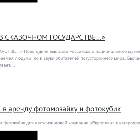
 В СКАЗОЧНОМ ГОСУДАРСТВЕ…»
…» Новогодняя выставка Российского национального музея му
аемая людьми, но и звуки обитателей потустороннего мира. Былин
ивает,…
 в аренду фотомозайку и фотокубик
и фотокубик для автолизинговой компании «Европлан» на меропри