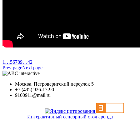
1
…
5
6
7
8
9
…
42
Prev page
Next page
Москва, Петроверигский переулок 5
+7 (495) 926-17-90
9100911@mail.ru
Интерактивный сенсорный стол аренда