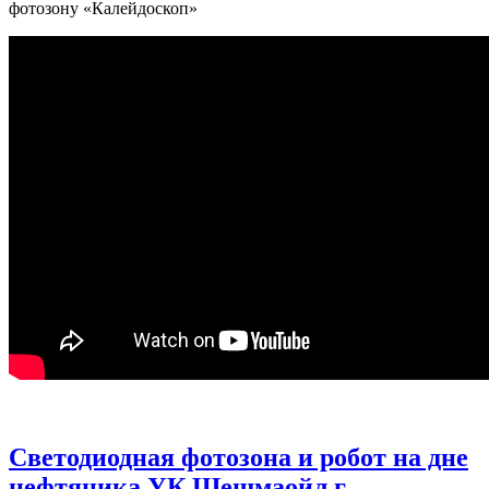
фотозону «Калейдоскоп»
Светодиодная фотозона и робот на дне
нефтяника УК Шешмаойл г.