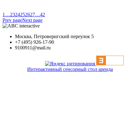
1
…
23
24
25
26
27
…
42
Prev page
Next page
Москва, Петроверигский переулок 5
+7 (495) 926-17-90
9100911@mail.ru
Интерактивный сенсорный стол аренда