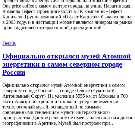
предоставила в аренду Селфи-зеркало на открытие кофейни
One price coffee в самом центре города, на улице Навагинская.
Команда Гефест Проекция входит в ГК компаний «Гефест
Капитал». Группа компаний «Гефест Капитал» была основана
в 2003 году, и в настоящий момент является лидером на рынке
производителей интерактивной, проекционной…
Details
Официально открылся музей Атомной
энергетики в самом северном городе
России
Официально открылся музей Атомной энергетики в самом
северном городе России — городе Певеке (Чукотский
Автономный Округ). На удалении 5555 км от Москвы и 700
км от Аляски построили и открыли супер современный
технологичный музей, оснащенный по самыми
современными тенденциям мульти-интерактивного
пространства. Данное решение не имеет аналогов и находится
географически в Арктике. Музей был построен при…