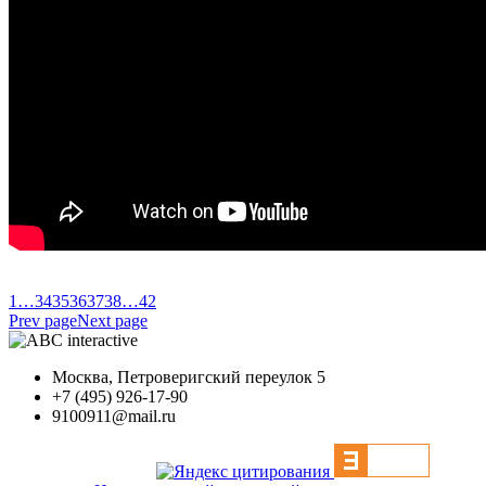
1
…
34
35
36
37
38
…
42
Prev page
Next page
Москва, Петроверигский переулок 5
+7 (495) 926-17-90
9100911@mail.ru