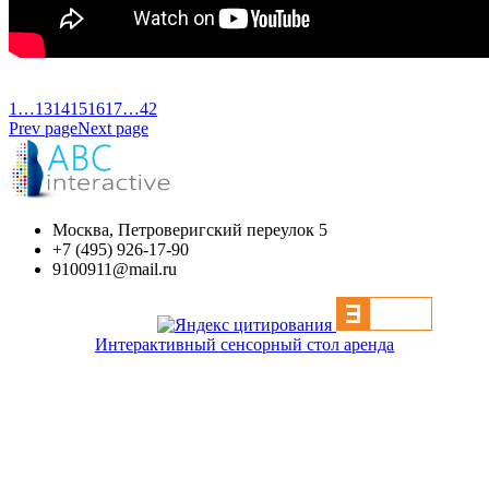
1
…
13
14
15
16
17
…
42
Prev page
Next page
Москва, Петроверигский переулок 5
+7 (495) 926-17-90
9100911@mail.ru
Интерактивный сенсорный стол аренда